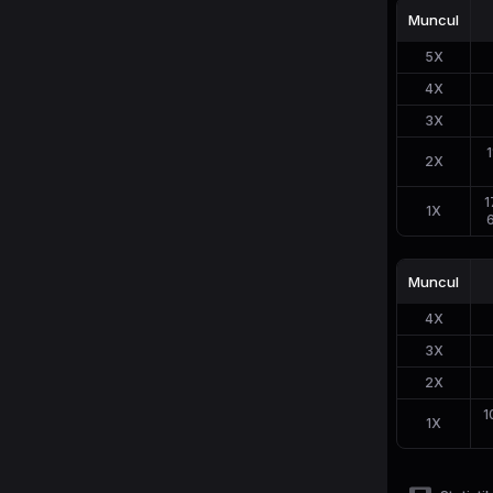
Muncul
5
X
4
X
3
X
2
X
1
1
X
Muncul
4
X
3
X
2
X
1
1
X