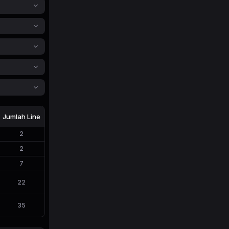
Jumlah Line
2
2
7
22
35