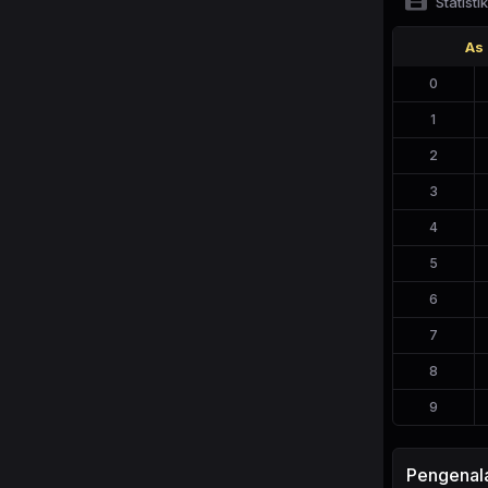
Statistik
As
0
1
2
3
4
5
6
7
8
9
Pengenala