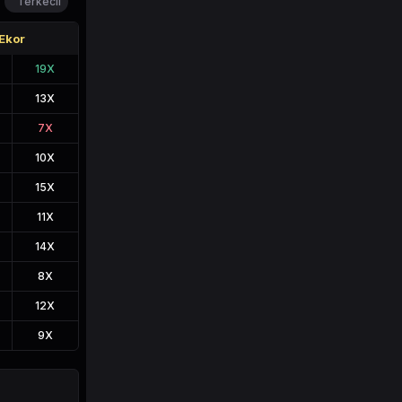
Terkecil
Ekor
19
X
13
X
7
X
10
X
15
X
11
X
14
X
8
X
12
X
9
X