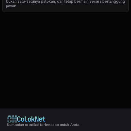
bukan satu-satunya patokan, dan tetap bermain secara bertanggung
jawab
Kumpulan prediksi terlengkap untuk Anda.