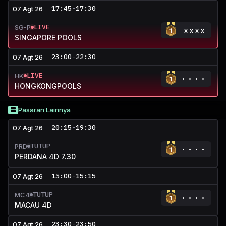
17:45
-
17:30
07 Agt 26
LIVE
SG-P
xxxx
SINGAPORE POOLS
23:00
-
22:30
07 Agt 26
LIVE
HK
HONGKONGPOOLS
Pasaran Lainnya
20:15
-
19:30
07 Agt 26
TUTUP
PRD
PERDANA 4D 7.30
15:00
-
15:15
07 Agt 26
TUTUP
MC4
MACAU 4D
23:30
-
23:50
07 Agt 26