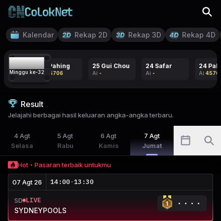
Kalendar
Rekap 2D
Rekap 3D
Rekap 4D
07
24 Pahing
25 Gui Chou
24 Safar
24 Pah
Minggu ke-
32
Ai
45706
Ai
-
Ai
-
Ai
4570
Result
Jelajahi berbagai hasil keluaran angka-angka terbaru.
4
Agt
5
Agt
6
Agt
7
Agt
Selasa
Rabu
Kamis
Jumat
Hot
Pasaran terbaik untukmu
14:00
-
13:30
07 Agt 26
LIVE
SD
SYDNEYPOOLS