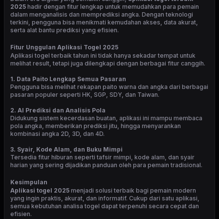
2025
hadir dengan fitur lengkap untuk memudahkan para pemain
dalam menganalisis dan memprediksi angka. Dengan teknologi
terkini, pengguna bisa menikmati kemudahan akses, data akurat,
serta alat bantu prediksi yang efisien.
Fitur Unggulan Aplikasi Togel 2025
Aplikasi togel terbaik tahun ini tidak hanya sekadar tempat untuk
melihat result, tetapi juga dilengkapi dengan berbagai fitur canggih.
1. Data Paito Lengkap Semua Pasaran
Pengguna bisa melihat rekapan paito warna dan angka dari berbagai
pasaran populer seperti HK, SGP, SDY, dan Taiwan.
2. AI Prediksi dan Analisis Pola
Didukung sistem kecerdasan buatan, aplikasi ini mampu membaca
pola angka, memberikan prediksi jitu, hingga menyarankan
kombinasi angka 2D, 3D, dan 4D.
3. Syair, Kode Alam, dan Buku Mimpi
Tersedia fitur hiburan seperti tafsir mimpi, kode alam, dan syair
harian yang sering dijadikan panduan oleh para pemain tradisional.
Kesimpulan
Aplikasi togel 2025
menjadi solusi terbaik bagi pemain modern
yang ingin praktis, akurat, dan informatif. Cukup dari satu aplikasi,
semua kebutuhan analisa togel dapat terpenuhi secara cepat dan
efisien.