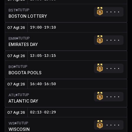
TUTUP
BST
BOSTON LOTTERY
19:00
-
19:10
07 Agt 26
TUTUP
EMR
EMIRATES DAY
13:05
-
13:15
07 Agt 26
TUTUP
BG
BOGOTA POOLS
16:40
-
16:50
07 Agt 26
TUTUP
ATL
ATLANTIC DAY
02:13
-
02:29
07 Agt 26
TUTUP
WS
WISCOSIN