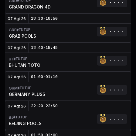
TUTUP
GRD
GRAND DRAGON 4D
18:30
-
18:50
07 Agt 26
TUTUP
GRB
GRAB POOLS
18:40
-
15:45
07 Agt 26
TUTUP
BT
BHUTAN TOTO
01:00
-
01:10
07 Agt 26
TUTUP
GRM
GERMANY PLUS5
22:20
-
22:30
07 Agt 26
TUTUP
BJ
BEIJING POOLS
01:50
-
02:00
07 Agt 26