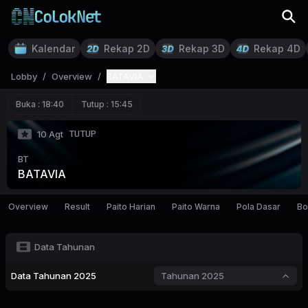
Kalendar
Rekap 2D
Rekap 3D
Rekap 4D
Lobby
/
Overview
/
BATAVIA
Buka :
18:40
Tutup :
15:45
TUTUP
10 Agt
BT
BATAVIA
Overview
Result
Paito Harian
Paito Warna
Pola Dasar
Bo
Data Tahunan
Data
Tahunan 2025
Tahunan 2025