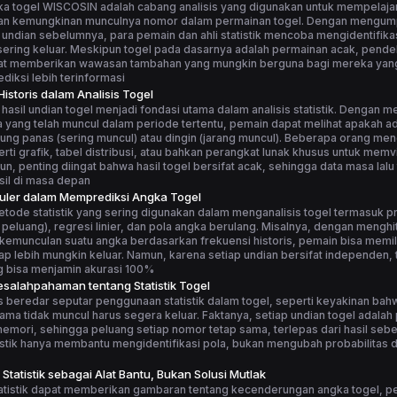
gka togel WISCOSIN
adalah cabang analisis yang digunakan untuk mempelajar
dan kemungkinan munculnya nomor dalam permainan togel. Dengan mengum
il undian sebelumnya, para pemain dan ahli statistik mencoba mengidentifikas
sering keluar. Meskipun togel pada dasarnya adalah permainan acak, pende
apat memberikan wawasan tambahan yang mungkin berguna bagi mereka yang
iksi lebih terinformasi
istoris dalam Analisis Togel
s hasil undian togel menjadi fondasi utama dalam analisis statistik. Dengan m
 yang telah muncul dalam periode tertentu, pemain dapat melihat apakah 
ung panas (sering muncul) atau dingin (jarang muncul). Beberapa orang m
ti grafik, tabel distribusi, atau bahkan perangkat lunak khusus untuk memv
mun, penting diingat bahwa hasil togel bersifat acak, sehingga data masa lalu 
sil di masa depan
uler dalam Memprediksi Angka Togel
ode statistik yang sering digunakan dalam menganalisis togel termasuk pr
i peluang), regresi linier, dan pola angka berulang. Misalnya, dengan mengh
 kemunculan suatu angka berdasarkan frekuensi historis, pemain bisa memi
p lebih mungkin keluar. Namun, karena setiap undian bersifat independen, 
 bisa menjamin akurasi 100%
esalahpahaman tentang Statistik Togel
 beredar seputar penggunaan statistik dalam togel, seperti keyakinan ba
ama tidak muncul harus segera keluar. Faktanya, setiap undian togel adalah 
emori, sehingga peluang setiap nomor tetap sama, terlepas dari hasil seb
tistik hanya membantu mengidentifikasi pola, bukan mengubah probabilitas 
Statistik sebagai Alat Bantu, Bukan Solusi Mutlak
atistik dapat memberikan gambaran tentang kecenderungan angka togel, pe