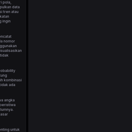
i pola,
pulkan data
i tren atau
katan
 ingin
encatat
ada nomor
enggunakan
isualisasikan
tidak
obability
itung
lih kombinasi
tidak ada
hwa angka
peristiwa
elumnya.
dasar
nting untuk