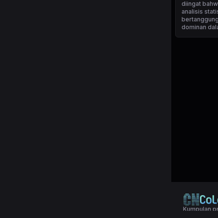
diingat bah
analisis sta
bertanggung
dominan dala
Kumpulan pr