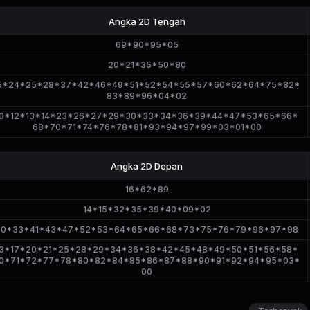
Angka 2D
Tengah
69*90*95*05
20*21*35*50*80
5*24*25*28*37*42*46*49*51*52*54*55*57*60*62*64*75*82*
83*89*96*04*02
10*12*13*14*23*26*27*29*30*33*34*36*39*44*47*53*65*66*
68*70*71*74*76*78*81*93*94*97*99*03*01*00
Angka 2D
Depan
16*62*89
14*15*32*35*39*40*09*02
30*33*41*43*47*52*53*64*65*66*68*73*75*76*79*96*97*98
13*17*20*21*25*28*29*34*36*38*42*45*48*49*50*51*56*58*
0*71*72*77*78*80*82*84*85*86*87*88*90*91*92*94*95*03*
00