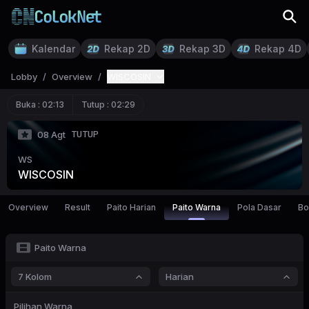
Kalendar
Rekap 2D
Rekap 3D
Rekap 4D
Lobby
/
Overview
/
WISCOSIN
Buka :
02:13
Tutup :
02:29
TUTUP
08 Agt
WS
WISCOSIN
Overview
Result
Paito Harian
Paito Warna
Pola Dasar
Bo
Paito Warna
7 Kolom
Harian
Pilihan Warna