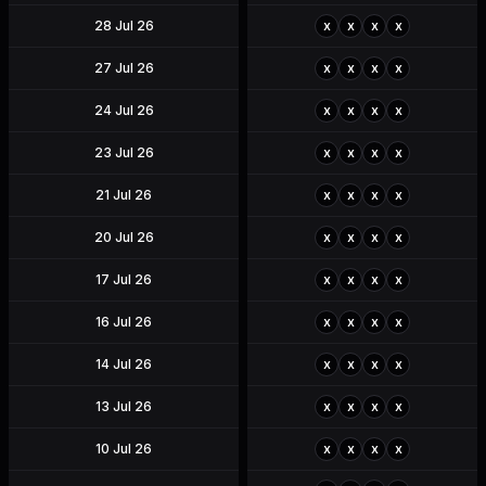
28 Jul 26
x
x
x
x
27 Jul 26
x
x
x
x
24 Jul 26
x
x
x
x
23 Jul 26
x
x
x
x
21 Jul 26
x
x
x
x
20 Jul 26
x
x
x
x
17 Jul 26
x
x
x
x
16 Jul 26
x
x
x
x
14 Jul 26
x
x
x
x
13 Jul 26
x
x
x
x
10 Jul 26
x
x
x
x