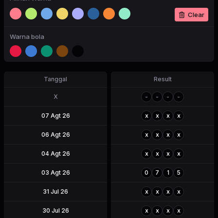
Clear
Warna bola
Tanggal
Result
X
-
-
-
-
07 Agt 26
x
x
x
x
06 Agt 26
x
x
x
x
04 Agt 26
x
x
x
x
03 Agt 26
0
7
1
5
31 Jul 26
x
x
x
x
30 Jul 26
x
x
x
x