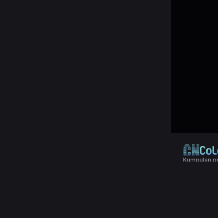
Kumpulan pr
© 2024 Copy
Terms & Con
Kumpulan da
statistik, shi