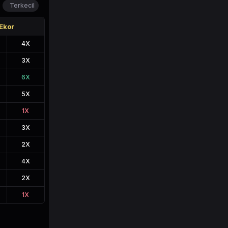
Terkecil
Ekor
4
X
3
X
6
X
5
X
1
X
3
X
2
X
4
X
2
X
1
X