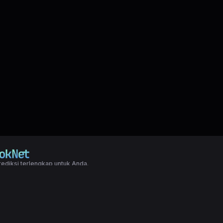
ediksi terlengkap untuk Anda.
right LXGroup. All rights reserved.
ditions
|
Privacy Policy
ta lengkap untuk mudah yang telah di simpulkan dari result togel NEWYORK
o dll