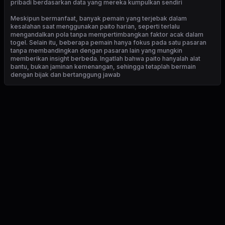
pribadi berdasarkan data yang mereka kumpulkan sendiri
Meskipun bermanfaat, banyak pemain yang terjebak dalam
kesalahan saat menggunakan paito harian, seperti terlalu
mengandalkan pola tanpa mempertimbangkan faktor acak dalam
togel. Selain itu, beberapa pemain hanya fokus pada satu pasaran
tanpa membandingkan dengan pasaran lain yang mungkin
memberikan insight berbeda. Ingatlah bahwa paito hanyalah alat
bantu, bukan jaminan kemenangan, sehingga tetaplah bermain
dengan bijak dan bertanggung jawab