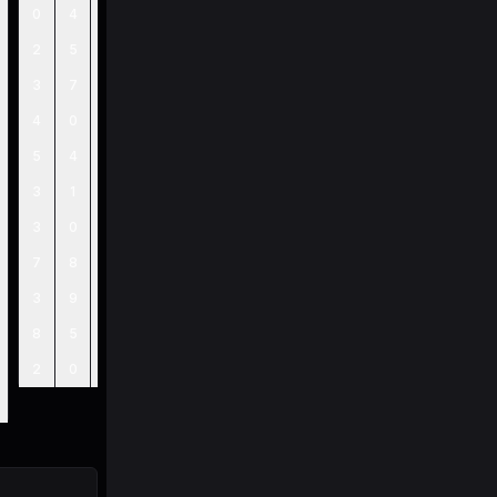
0
4
1
7
0
2
6
2
1
6
9
7
2
5
9
7
2
1
8
9
8
1
3
0
3
7
2
2
1
5
4
9
8
8
3
6
4
0
4
3
8
0
8
8
6
1
9
0
5
4
0
0
5
9
0
8
1
2
2
8
3
1
2
6
9
8
8
5
4
3
7
3
3
0
5
8
0
9
7
6
3
6
5
5
7
8
0
0
7
0
2
2
6
7
0
0
3
9
8
0
7
0
1
9
1
1
8
6
8
5
6
5
6
1
7
2
6
8
0
0
2
0
2
1
1
3
2
2