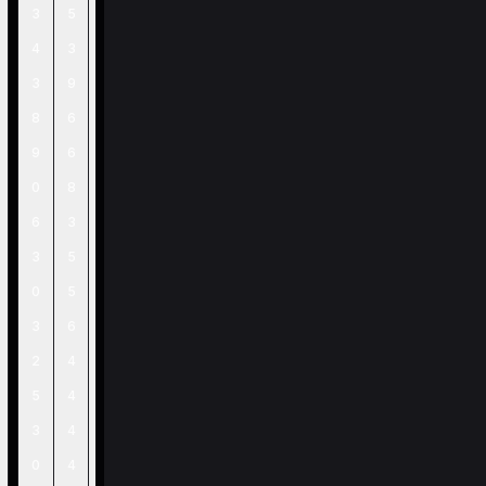
3
5
2
4
4
4
9
0
4
4
4
0
4
3
5
0
7
1
7
4
0
5
5
4
3
9
6
5
0
1
1
0
3
0
3
7
8
6
1
9
2
5
7
3
2
7
6
5
9
6
3
5
5
8
8
1
1
6
4
8
0
8
3
6
9
4
8
5
1
5
6
5
6
3
5
8
3
1
6
9
6
6
0
1
3
5
3
9
3
0
2
4
3
9
4
6
0
5
2
3
0
8
8
8
2
4
5
5
3
6
5
1
5
6
5
8
7
9
2
4
2
4
3
3
2
9
9
5
2
6
7
9
5
4
0
6
0
7
2
1
0
8
0
9
3
4
5
1
3
8
4
3
4
8
2
6
0
4
3
1
2
7
8
7
6
4
9
9