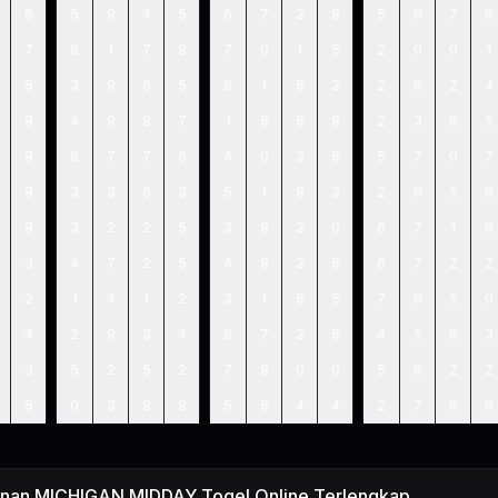
6
5
9
4
5
6
7
2
8
5
9
7
6
7
8
1
7
8
7
0
1
5
2
0
0
1
5
3
9
6
5
8
1
6
2
2
6
2
4
9
4
9
8
7
1
6
6
9
2
3
6
5
9
8
7
7
6
4
0
3
6
5
7
0
7
9
3
3
6
3
5
1
9
3
2
9
5
8
9
3
2
2
5
3
9
2
0
6
7
1
8
3
4
7
2
5
4
9
2
6
6
7
2
2
2
1
4
1
2
3
1
6
5
7
9
5
0
4
2
9
3
4
8
7
2
6
4
5
6
3
3
5
2
5
2
7
8
0
0
5
6
2
2
5
0
3
8
8
5
6
4
4
2
7
6
8
unan MICHIGAN MIDDAY Togel Online Terlengkap