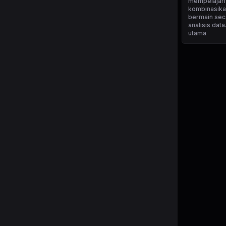
mempelajari
kombinasikan
bermain sec
analisis dat
utama