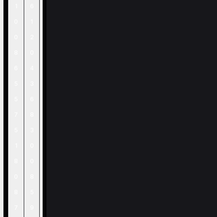
1
6
2
5
2
4
2
2
0
2
2
3
0
1
0
3
6
8
2
6
9
9
2
4
0
2
1
6
0
6
7
7
2
5
2
5
8
0
8
8
7
1
4
5
2
6
8
2
6
4
6
5
8
0
1
9
5
6
1
5
5
3
4
9
6
0
8
9
8
8
7
9
5
6
9
0
4
1
8
2
7
7
3
6
7
8
1
3
8
5
8
5
1
7
3
8
5
3
0
4
3
6
5
3
2
9
3
6
1
0
1
4
3
2
9
9
5
0
8
6
8
0
6
1
7
7
3
6
0
8
6
9
0
8
8
3
1
1
7
5
0
5
0
3
8
5
3
2
9
2
6
9
6
6
0
3
7
9
6
4
4
5
0
4
1
0
9
0