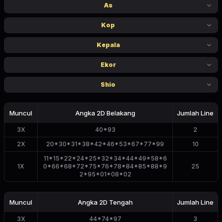
As
Kop
Kepala
Ekor
Shio
Muncul
Angka 2D
Belakang
Jumlah Line
3
X
40*93
2
2
X
20*30*31*38*42*46*53*67*77*99
10
11*15*22*24*25*32*34*44*49*58*6
1
X
0*66*68*72*75*76*78*84*85*88*9
25
2*95*01*08*02
Muncul
Angka 2D
Tengah
Jumlah Line
3
X
44*74*97
3