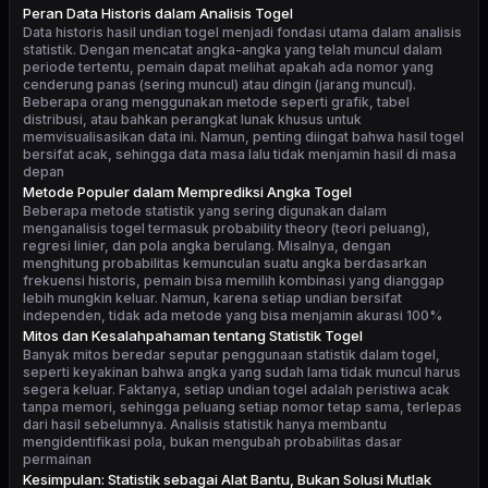
Peran Data Historis dalam Analisis Togel
Data historis hasil undian togel menjadi fondasi utama dalam analisis
statistik. Dengan mencatat angka-angka yang telah muncul dalam
periode tertentu, pemain dapat melihat apakah ada nomor yang
cenderung panas (sering muncul) atau dingin (jarang muncul).
Beberapa orang menggunakan metode seperti grafik, tabel
distribusi, atau bahkan perangkat lunak khusus untuk
memvisualisasikan data ini. Namun, penting diingat bahwa hasil togel
bersifat acak, sehingga data masa lalu tidak menjamin hasil di masa
depan
Metode Populer dalam Memprediksi Angka Togel
Beberapa metode statistik yang sering digunakan dalam
menganalisis togel termasuk probability theory (teori peluang),
regresi linier, dan pola angka berulang. Misalnya, dengan
menghitung probabilitas kemunculan suatu angka berdasarkan
frekuensi historis, pemain bisa memilih kombinasi yang dianggap
lebih mungkin keluar. Namun, karena setiap undian bersifat
independen, tidak ada metode yang bisa menjamin akurasi 100%
Mitos dan Kesalahpahaman tentang Statistik Togel
Banyak mitos beredar seputar penggunaan statistik dalam togel,
seperti keyakinan bahwa angka yang sudah lama tidak muncul harus
segera keluar. Faktanya, setiap undian togel adalah peristiwa acak
tanpa memori, sehingga peluang setiap nomor tetap sama, terlepas
dari hasil sebelumnya. Analisis statistik hanya membantu
mengidentifikasi pola, bukan mengubah probabilitas dasar
permainan
Kesimpulan: Statistik sebagai Alat Bantu, Bukan Solusi Mutlak