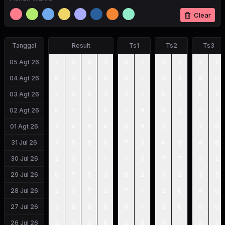
Clear
Tanggal
Result
Ts1
Ts2
Ts3
05 Agt 26
7
6
5
3
8
2
0
2
3
5
04 Agt 26
9
0
6
5
6
1
0
4
9
0
03 Agt 26
2
8
0
3
3
2
5
2
8
5
02 Agt 26
8
7
1
0
1
8
8
2
0
3
01 Agt 26
1
4
9
4
8
9
3
1
3
6
31 Jul 26
1
5
8
0
7
3
4
9
4
8
30 Jul 26
2
0
1
1
1
5
7
7
0
2
29 Jul 26
6
7
5
3
8
2
0
2
3
5
28 Jul 26
2
9
7
2
7
1
2
0
4
0
27 Jul 26
3
8
9
9
9
1
3
0
6
0
26 Jul 26
3
7
0
6
2
0
9
1
5
1